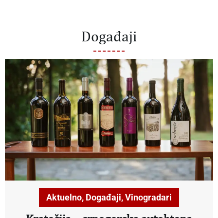
Događaji
Aktuelno
,
Događaji
,
Vinogradari