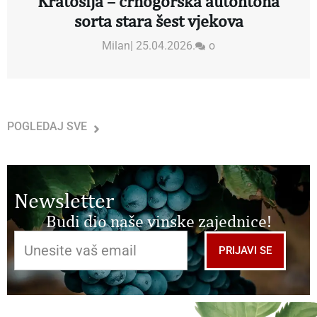
Kratošija – crnogorska autohtona
sorta stara šest vjekova
Milan
|
25.04.2026.
o
POGLEDAJ SVE
Newsletter
Budi dio naše vinske zajednice!
PRIJAVI SE