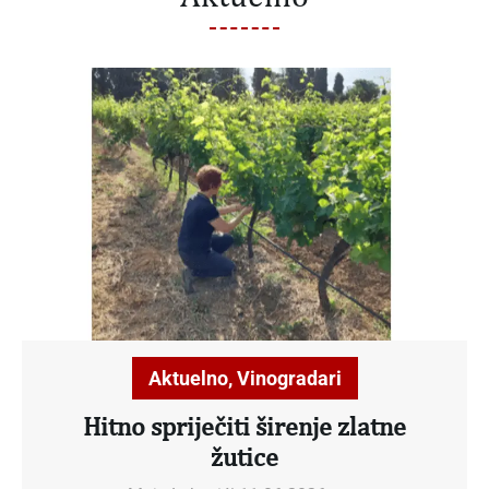
Aktuelno
,
Vinogradari
Hitno spriječiti širenje zlatne
žutice