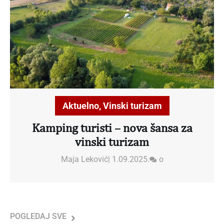
Aktuelno
,
Vinski turizam
Kamping turisti – nova šansa za
vinski turizam
Maja Leković
|
1.09.2025.
o
POGLEDAJ SVE