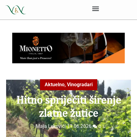
Aktuelno
,
Vinogradari
Hitno spriječiti širenje
zlatne žutice
Maja Leković
|
11.06.2026.
o