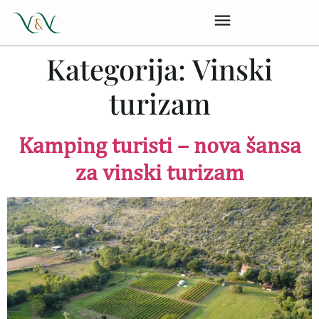
Kategorija:
Vinski
turizam
Kamping turisti – nova šansa
za vinski turizam