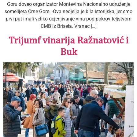
Goru doveo organizator Montevina Nacionalno udruženje
somelijera Crne Gore. -Ova nedjelja je bila istorijska, jer smo
prvi put imali veliko ocjenjivanje vina pod pokroviteljstvom
CMB iz Brisela. Vranac […]
Trijumf vinarija Ražnatović i
Buk