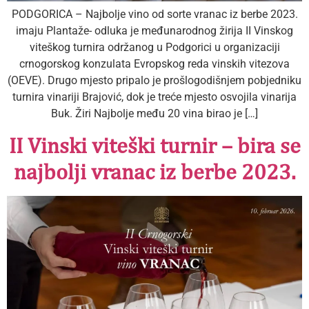
PODGORICA – Najbolje vino od sorte vranac iz berbe 2023.
imaju Plantaže- odluka je međunarodnog žirija II Vinskog
viteškog turnira održanog u Podgorici u organizaciji
crnogorskog konzulata Evropskog reda vinskih vitezova
(OEVE). Drugo mjesto pripalo je prošlogodišnjem pobjedniku
turnira vinariji Brajović, dok je treće mjesto osvojila vinarija
Buk. Žiri Najbolje među 20 vina birao je […]
II Vinski viteški turnir – bira se
najbolji vranac iz berbe 2023.