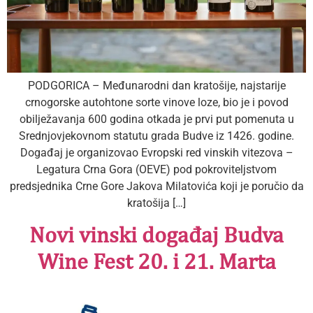
PODGORICA – Međunarodni dan kratošije, najstarije
crnogorske autohtone sorte vinove loze, bio je i povod
obilježavanja 600 godina otkada je prvi put pomenuta u
Srednjovjekovnom statutu grada Budve iz 1426. godine.
Događaj je organizovao Evropski red vinskih vitezova –
Legatura Crna Gora (OEVE) pod pokroviteljstvom
predsjednika Crne Gore Jakova Milatovića koji je poručio da
kratošija […]
Novi vinski događaj Budva
Wine Fest 20. i 21. Marta