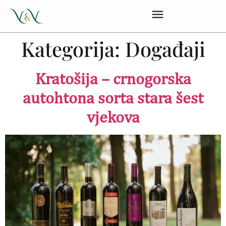
Kategorija:
Događaji
Kratošija – crnogorska
autohtona sorta stara šest
vjekova