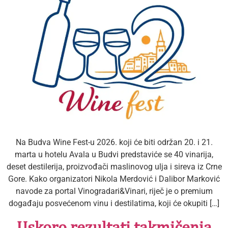
Na Budva Wine Fest-u 2026. koji će biti održan 20. i 21.
marta u hotelu Avala u Budvi predstaviće se 40 vinarija,
deset destilerija, proizvođači maslinovog ulja i sireva iz Crne
Gore. Kako organizatori Nikola Merdović i Dalibor Marković
navode za portal Vinogradari&Vinari, riječ je o premium
događaju posvećenom vinu i destilatima, koji će okupiti […]
Uskoro rezultati takmičenja