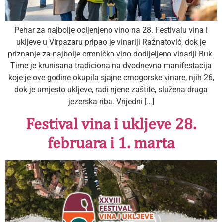
Pehar za najbolje ocijenjeno vino na 28. Festivalu vina i
ukljeve u Virpazaru pripao je vinariji Ražnatović, dok je
priznanje za najbolje crmničko vino dodijeljeno vinariji Buk.
Time je krunisana tradicionalna dvodnevna manifestacija
koje je ove godine okupila sjajne crnogorske vinare, njih 26,
dok je umjesto ukljeve, radi njene zaštite, služena druga
jezerska riba. Vrijedni […]
Festival vina i ukljeve 28.
februara i 1. marta