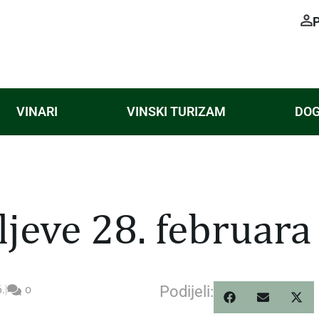
VINARI
VINSKI TURIZAM
DOG
kljeve 28. februara
.
|
o
Podijeli: