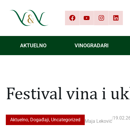
AKTUELNO
VINOGRADARI
Festival vina i u
|
19.02.26
Aktuelno
,
Događaji
,
Uncategorized
Maja Leković