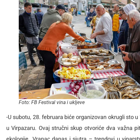
Foto: FB Festival vina i ukljeve
-U subotu, 28. februara biće organizovan okrugli sto 
u Virpazaru. Ovaj stručni skup otvoriće dva važna pit
ekologije „Vranac danas i sjutra – trendovi u vinarst