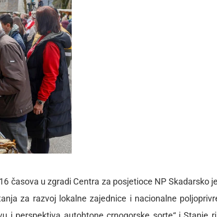
u 16 časova u zgradi Centra za posjetioce NP Skadarsko j
anja za razvoj lokalne zajednice i nacionalne poljoprivr
vu i perspektiva autohtone crnogorske sorte“ i„Stanje ri