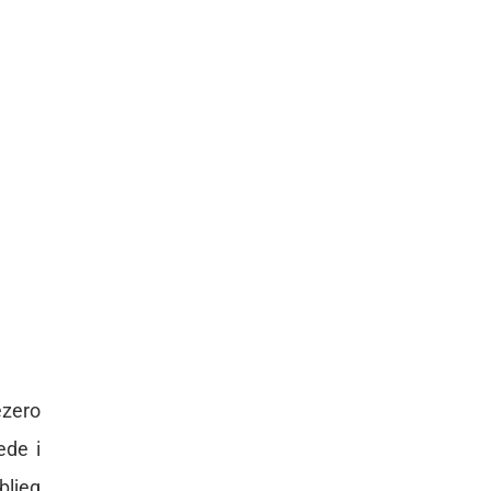
ezero
ede i
bljeg