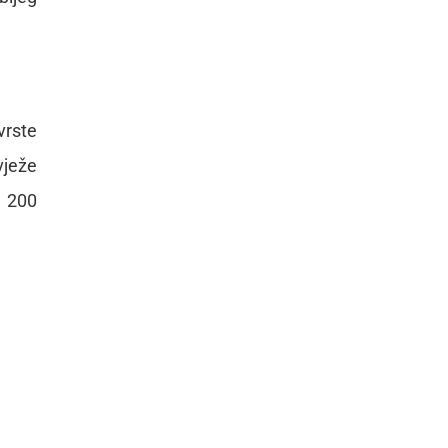
vrste
vježe
i 200