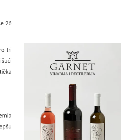
se 26
o tri
išući
tička
demia
jepšu