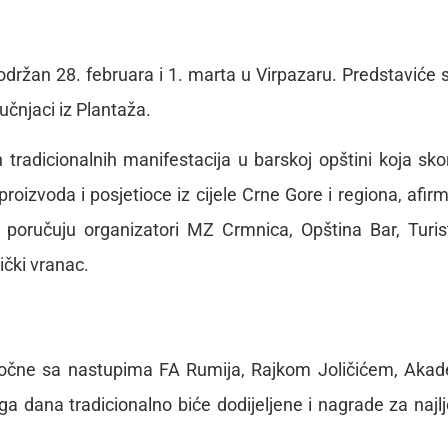
 održan 28. februara i 1. marta u Virpazaru. Predstaviće 
ručnjaci iz Plantaža.
ih tradicionalnih manifestacija u barskoj opštini koja skor
roizvoda i posjetioce iz cijele Crne Gore i regiona, afirm
 poručuju organizatori MZ Crmnica, Opština Bar, Turis
ički vranac.
počne sa nastupima FA Rumija, Rajkom Joličićem, Aka
dana tradicionalno biće dodijeljene i nagrade za najl