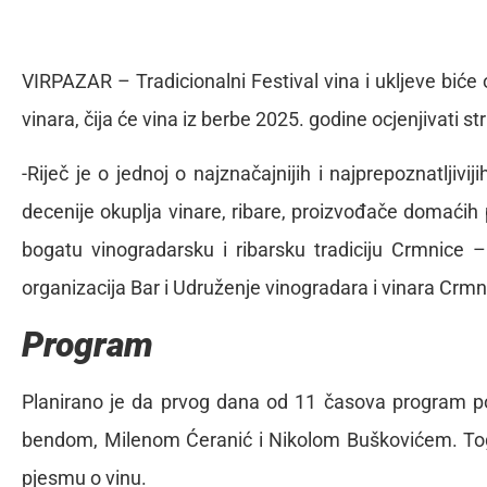
VIRPAZAR – Tradicionalni Festival vina i ukljeve biće
vinara, čija će vina iz berbe 2025. godine ocjenjivati st
-Riječ je o jednoj o najznačajnijih i najprepoznatljivij
decenije okuplja vinare, ribare, proizvođače domaćih p
bogatu vinogradarsku i ribarsku tradiciju Crmnice –
organizacija Bar i Udruženje vinogradara i vinara Crmn
Program
Planirano je da prvog dana od 11 časova program 
bendom, Milenom Ćeranić i Nikolom Buškovićem. Toga 
pjesmu o vinu.