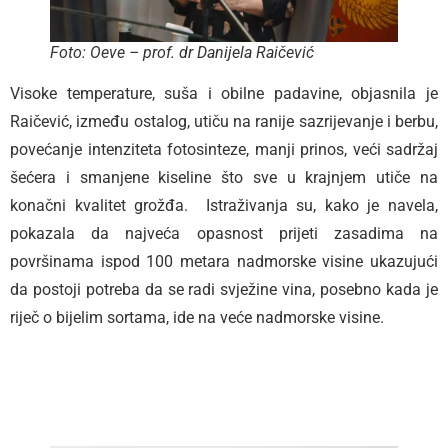
Foto: Oeve – prof. dr Danijela Raičević
Visoke temperature, suša i obilne padavine, objasnila je
Raičević, između ostalog, utiču na ranije sazrijevanje i berbu,
povećanje intenziteta fotosinteze, manji prinos, veći sadržaj
šećera i smanjene kiseline što sve u krajnjem utiče na
konačni kvalitet grožđa. Istraživanja su, kako je navela,
pokazala da najveća opasnost prijeti zasadima na
površinama ispod 100 metara nadmorske visine ukazujući
da postoji potreba da se radi svježine vina, posebno kada je
riječ o bijelim sortama, ide na veće nadmorske visine.