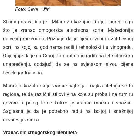
Foto: Oeve – žiri
Sličnog stava bio je i Milanov ukazujući da je i pored toga
što je vranac crnogorska autohtona sorta, Makedonija
najveći proizvođač. Priznaje da je riječ o veoma zahtjevnoj
sorti na kojoj su godinama radili i tehnološki i u vinogradu.
Ocjenjuje da je i u Crnoj Gori potrebno raditi na tehnološkom
unapređenju, dodajući da se na svjetskom nivou cijene
tzv.elegantna vina.
Maraš je kazala da je vranac najbolja i najkvalitetnija sorta
regiona, te da različiti stilovi vina koje su probali na turniru
govore u prilog tome koliko je vranac moćan i snažan.
Saglasna je da je potrebno raditi na boljoj i snažnijoj
ekspresiji vranca.
Vranac dio crnogorskog identiteta