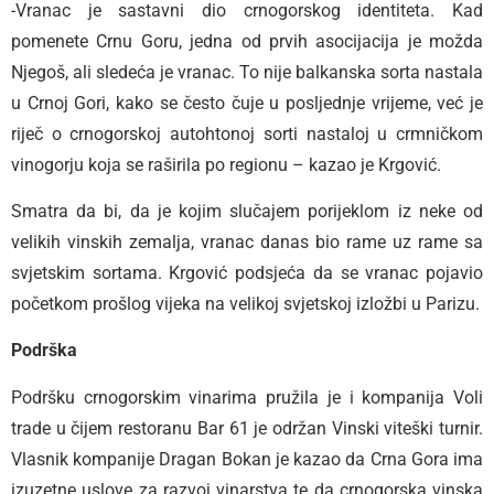
-Vranac je sastavni dio crnogorskog identiteta. Kad
pomenete Crnu Goru, jedna od prvih asocijacija je možda
Njegoš, ali sledeća je vranac. To nije balkanska sorta nastala
u Crnoj Gori, kako se često čuje u posljednje vrijeme, već je
riječ o crnogorskoj autohtonoj sorti nastaloj u crmničkom
vinogorju koja se raširila po regionu – kazao je Krgović.
Smatra da bi, da je kojim slučajem porijeklom iz neke od
velikih vinskih zemalja, vranac danas bio rame uz rame sa
svjetskim sortama. Krgović podsjeća da se vranac pojavio
početkom prošlog vijeka na velikoj svjetskoj izložbi u Parizu.
Podrška
Podršku crnogorskim vinarima pružila je i kompanija Voli
trade u čijem restoranu Bar 61 je održan Vinski viteški turnir.
Vlasnik kompanije Dragan Bokan je kazao da Crna Gora ima
izuzetne uslove za razvoj vinarstva te da crnogorska vinska