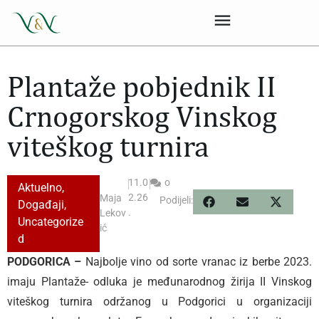
Plantaže pobjednik II
Crnogorskog Vinskog
viteškog turnira
|
11.0
|
o
Aktuelno
,
2.26
Maja
Podijeli:
Događaji
,
.
Lekov
Uncategorize
ić
d
PODGORICA –
Najbolje vino od sorte vranac iz berbe 2023.
imaju Plantaže- odluka je međunarodnog žirija II Vinskog
viteškog turnira održanog u Podgorici u organizaciji