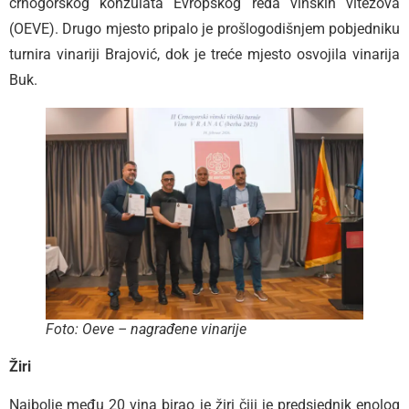
crnogorskog konzulata Evropskog reda vinskih vitezova
(OEVE). Drugo mjesto pripalo je prošlogodišnjem pobjedniku
turnira vinariji Brajović, dok je treće mjesto osvojila vinarija
Buk.
Foto: Oeve – nagrađene vinarije
Žiri
Najbolje među 20 vina birao je žiri čiji je predsjednik enolog