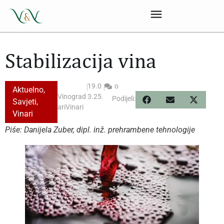
Stabilizacija vina
|
19.0
|
o
Aktuelno
,
Vinograd
3.25.
Podijeli:
Savjeti
,
ariVinari
Vinari
Piše: Danijela Zuber, dipl. inž. prehrambene tehnologije