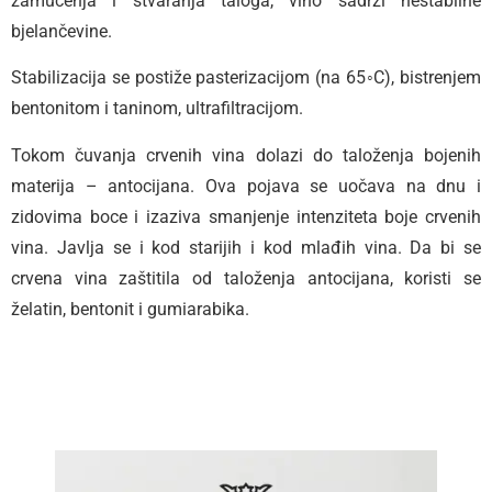
zamućenja i stvaranja taloga, vino sadrži nestabilne
bjelančevine.
Stabilizacija se postiže pasterizacijom (na 65◦C), bistrenjem
bentonitom i taninom, ultrafiltracijom.
Tokom čuvanja crvenih vina dolazi do taloženja bojenih
materija – antocijana. Ova pojava se uočava na dnu i
zidovima boce i izaziva smanjenje intenziteta boje crvenih
vina. Javlja se i kod starijih i kod mlađih vina. Da bi se
crvena vina zaštitila od taloženja antocijana, koristi se
želatin, bentonit i gumiarabika.