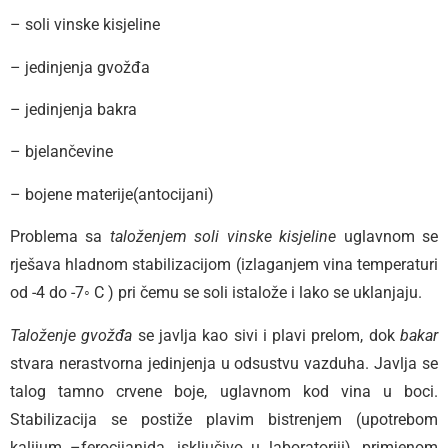
– soli vinske kisjeline
– jedinjenja gvožđa
– jedinjenja bakra
– bjelančevine
– bojene materije(antocijani)
Problema sa
taloženjem soli vinske kisjeline
uglavnom se
rješava hladnom stabilizacijom (izlaganjem vina temperaturi
od -4 do -7◦ C ) pri čemu se soli istalože i lako se uklanjaju.
Taloženje gvožđa
se javlja kao sivi i plavi prelom, dok
bakar
stvara nerastvorna jedinjenja u odsustvu vazduha. Javlja se
talog tamno crvene boje, uglavnom kod vina u boci.
Stabilizacija se postiže plavim bistrenjem (upotrebom
kalijum –ferocijanida, isključivo u laboratoriji), primjenom