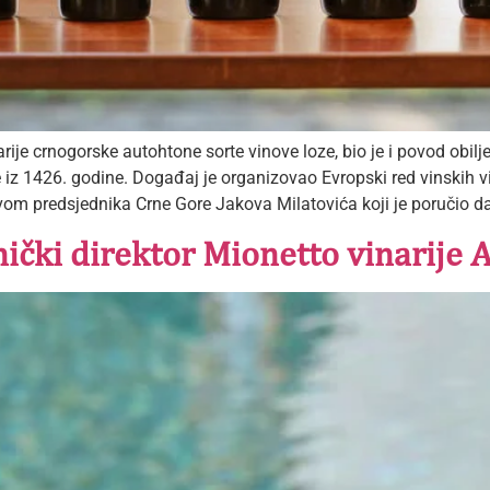
je crnogorske autohtone sorte vinove loze, bio je i povod obil
iz 1426. godine. Događaj je organizovao Evropski red vinskih 
tvom predsjednika Crne Gore Jakova Milatovića koji je poručio da 
čki direktor Mionetto vinarije A