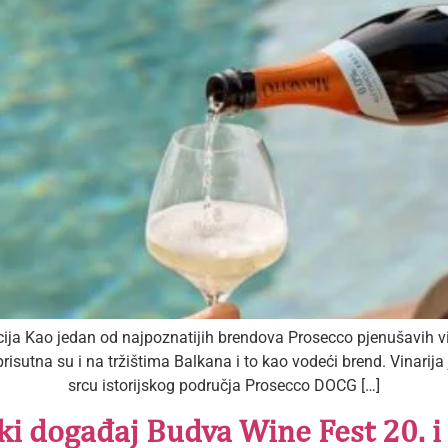
cija Kao jedan od najpoznatijih brendova Prosecco pjenušavih vi
isutna su i na tržištima Balkana i to kao vodeći brend. Vinarija 
srcu istorijskog područja Prosecco DOCG […]
ki događaj Budva Wine Fest 20. i