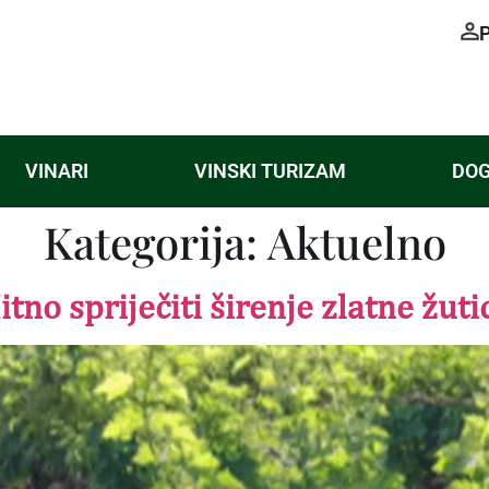
VINARI
VINSKI TURIZAM
DOG
Kategorija:
Aktuelno
itno spriječiti širenje zlatne žuti