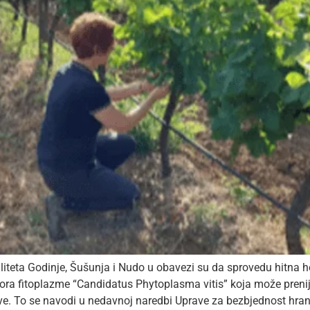
eta Godinje, Šušunja i Nudo u obavezi su da sprovedu hitna hem
ora fitoplazme “Candidatus Phytoplasma vitis” koja može prenije
ve. To se navodi u nedavnoj naredbi Uprave za bezbjednost hrane