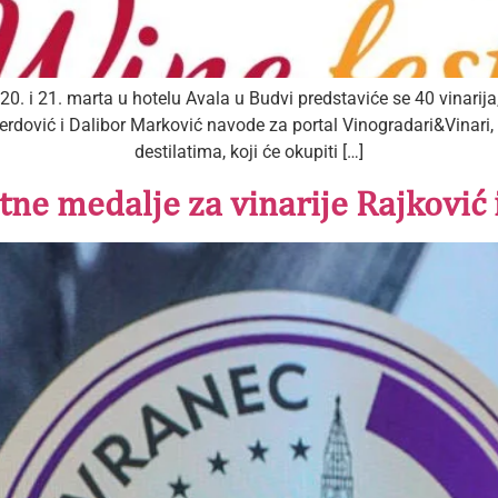
0. i 21. marta u hotelu Avala u Budvi predstaviće se 40 vinarija,
Merdović i Dalibor Marković navode za portal Vinogradari&Vinari
destilatima, koji će okupiti […]
atne medalje za vinarije Rajković 