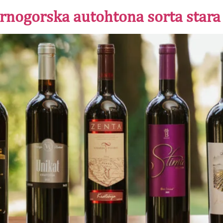
crnogorska autohtona sorta stara