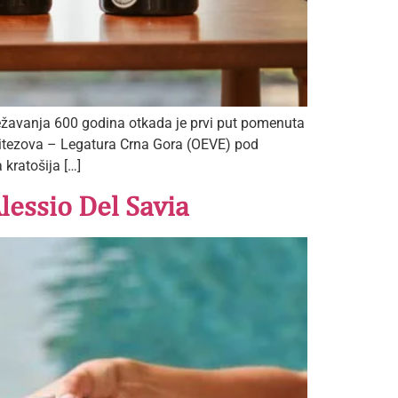
ježavanja 600 godina otkada je prvi put pomenuta
vitezova – Legatura Crna Gora (OEVE) pod
kratošija […]
lessio Del Savia