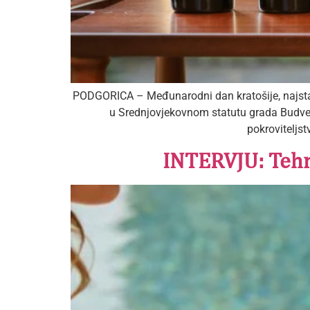
PODGORICA – Međunarodni dan kratošije, najstari
u Srednjovjekovnom statutu grada Budve 
pokroviteljs
INTERVJU: Tehni