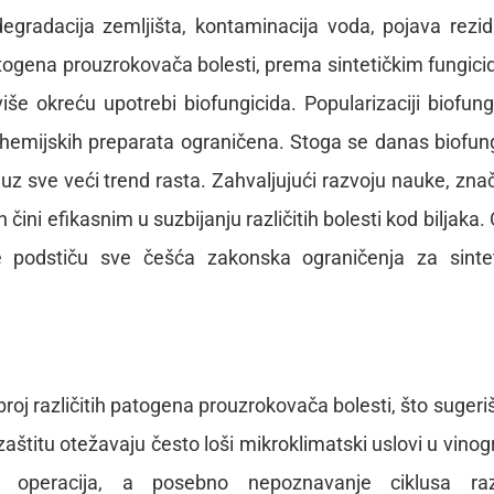
 degradacija zemljišta, kontaminacija voda, pojava rezi
atogena prouzrokovača bolesti, prema sintetičkim fungici
iše okreću upotrebi biofungicida. Popularizaciji biofung
a hemijskih preparata ograničena. Stoga se danas biofung
a, uz sve veći trend rasta. Zahvaljujući razvoju nauke, zna
h čini efikasnim u suzbijanju različitih bolesti kod biljaka.
še podstiču sve češća zakonska ograničenja za sinte
 broj različitih patogena prouzrokovača bolesti, što sugeri
zaštitu otežavaju često loši mikroklimatski uslovi u vinog
kih operacija, a posebno nepoznavanje ciklusa raz