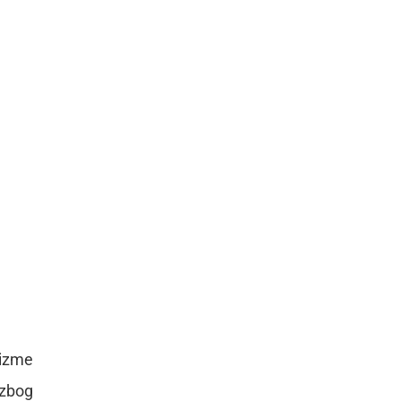
nizme
 zbog