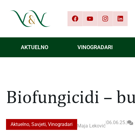
AKTUELNO
VINOGRADARI
Biofungicidi – bu
|
06.06.25.
|
Aktuelno
,
Savjeti
,
Vinogradari
Maja Leković