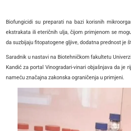
Biofungicidi su preparati na bazi korisnih mikroorga
ekstrakata ili eteričnih ulja, čijom primjenom se mogu
da suzbijaju fitopatogene gljive, dodatna prednost je 
Saradnik u nastavi na Biotehničkom fakultetu Univerzit
Kandić za portal Vinogradari-vinari objašnjava da je ri
nameću značajna zakonska ograničenja u primjeni.