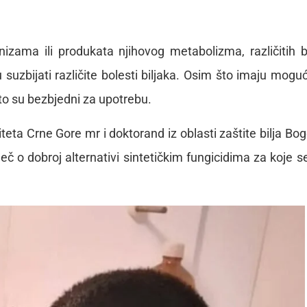
nizama ili produkata njihovog metabolizma, različitih bi
 suzbijati različite bolesti biljaka. Osim što imaju mogu
što su bezbjedni za upotrebu.
eta Crne Gore mr i doktorand iz oblasti zaštite bilja Bog
ječ o dobroj alternativi sintetičkim fungicidima za koje s