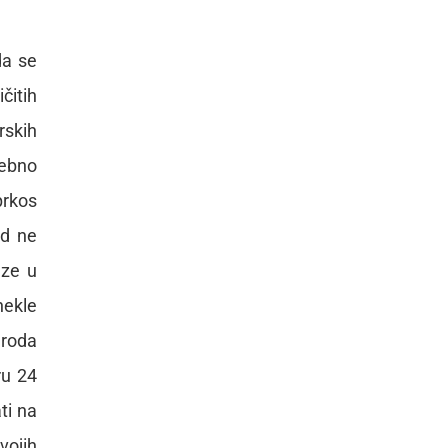
da se
čitih
rskih
sebno
prkos
id ne
aze u
nekle
 roda
ru 24
ti na
vojih