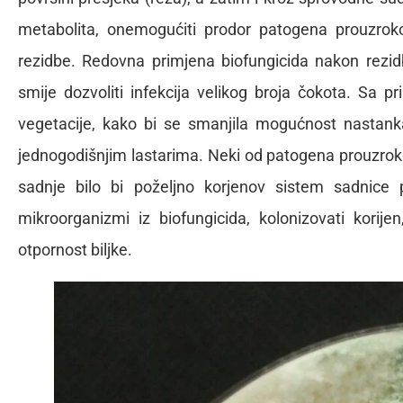
metabolita, onemogućiti prodor patogena prouzroko
rezidbe. Redovna primjena biofungicida nakon rezi
smije dozvoliti infekcija velikog broja čokota. Sa p
vegetacije, kako bi se smanjila mogućnost nastanka
jednogodišnjim lastarima. Neki od patogena prouzroko
sadnje bilo bi poželjno korjenov sistem sadnice p
mikroorganizmi iz biofungicida, kolonizovati korijen
otpornost biljke.