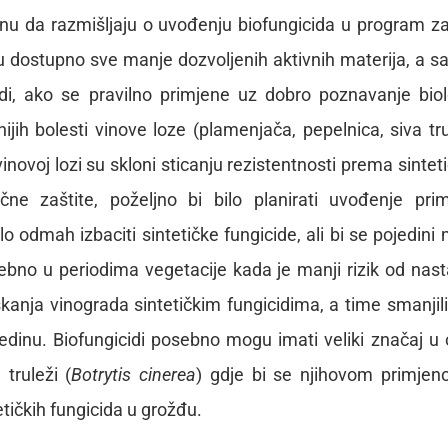
nu da razmišljaju o uvođenju biofungicida u program za
štu dostupno sve manje dozvoljenih aktivnih materija, a 
idi, ako se pravilno primjene uz dobro poznavanje biol
ih bolesti vinove loze (plamenjača, pepelnica, siva tru
novoj lozi su skloni sticanju rezistentnosti prema sintet
čne zaštite, poželjno bi bilo planirati uvođenje pri
odmah izbaciti sintetičke fungicide, ali bi se pojedini 
ebno u periodima vegetacije kada je manji rizik od nas
kanja vinograda sintetičkim fungicidima, a time smanjili 
sredinu. Biofungicidi posebno mogu imati veliki značaj u
truleži (
Botrytis cinerea
) gdje bi se njihovom primje
tičkih fungicida u grožđu.