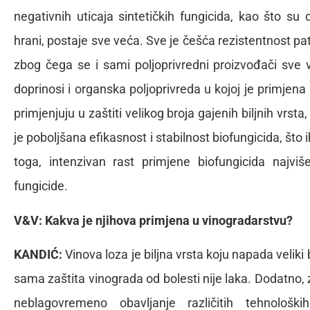
negativnih uticaja sintetičkih fungicida, kao što su
hrani, postaje sve veća. Sve je češća rezistentnost p
zbog čega se i sami poljoprivredni proizvođači sve v
doprinosi i organska poljoprivreda u kojoj je primjen
primjenjuju u zaštiti velikog broja gajenih biljnih vrst
je poboljšana efikasnost i stabilnost biofungicida, što i
toga, intenzivan rast primjene biofungicida najvi
fungicide.
V&V: Kakva je njihova primjena u vinogradarstvu?
KANDIĆ:
Vinova loza je biljna vrsta koju napada veliki
sama zaštita vinograda od bolesti nije laka. Dodatno, 
neblagovremeno obavljanje različitih tehnološ