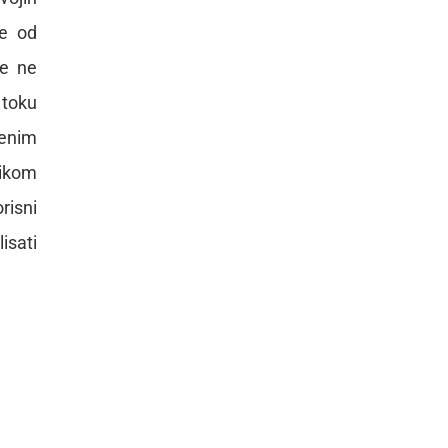
ne od
se ne
 toku
lenim
likom
risni
isati