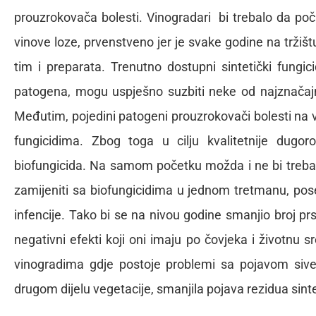
prouzrokovača bolesti. Vinogradari bi trebalo da poč
vinove loze, prvenstveno jer je svake godine na trži
tim i preparata. Trenutno dostupni sintetički fungic
patogena, mogu uspješno suzbiti neke od najznačajnij
Međutim, pojedini patogeni prouzrokovači bolesti na vi
fungicidima. Zbog toga u cilju kvalitetnije dugoro
biofungicida. Na samom početku možda i ne bi trebalo 
zamijeniti sa biofungicidima u jednom tretmanu, pos
infencije. Tako bi se na nivou godine smanjio broj prs
negativni efekti koji oni imaju po čovjeka i životnu 
vinogradima gdje postoje problemi sa pojavom sive 
drugom dijelu vegetacije, smanjila pojava rezidua sinte