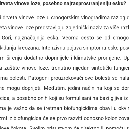
i drveta vinove loze, posebno najrasprostranjeniju esku?
 drveta vinove loze u crnogorskim vinogradima razlog 
ta vinove loze predstavljaju zajednički naziv za više razli
j Gori, najznačajnija eska. Veoma često se od crnogo
ukidanja kreozana. Intenzivna pojava simptoma eske po
om širenju dodatno doprinijele i klimatske promjene. U
a zaštite vinove loze, trenutno nijedan sintetički fungic
ptoma bolesti. Patogeni prouzrokovači ove bolesti se nal
e mogu doprijeti. Međutim, jedini način na koji se do
cida, a posebno onih koji su formulisani na bazi gljiva iz
ma je važno da se tretman biofungicidima obavi u okvi
mi iz biofungicida će se prvo razviti odnosno kolonizova
udove čokota. Svojim prisustvom će direktno ili pomoću s