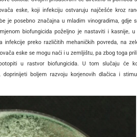
vača eske, koji infekciju ostvaruju najčešće kroz ra
dbe je posebno značajna u mladim vinogradima, gdje 
rimjenom biofungicida poželjno je nastaviti i kasnije, u
 infekcije preko različitih mehaničkih povreda, na ze
vača eske se mogu naći i u zemljištu, pa zbog toga pri
otopiti u rastvor biofungicida. U tom slučaju će ko
, doprinijeti boljem razvoju korjenovih dlačica i stimul