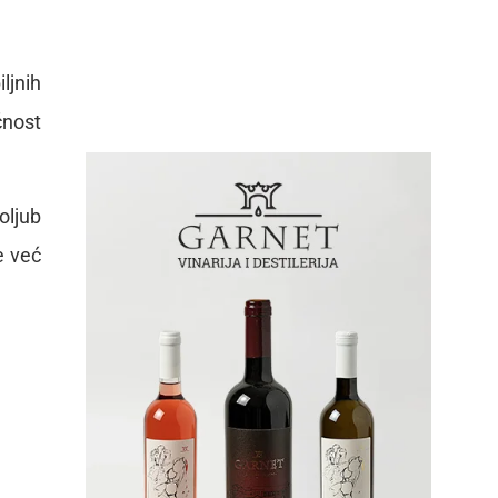
ljnih
ćnost
oljub
e već