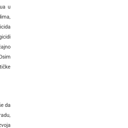
dua u
dima,
icida
icidi
čajno
 Osim
tičke
še da
radu,
voja