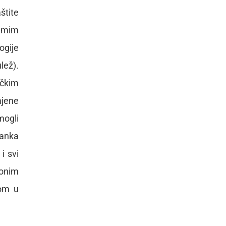
štite
samim
ogije
lež).
ičkim
mjene
mogli
tanka
i svi
 onim
nom u