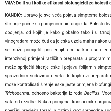
V&V: Da li su i koliko efikasni biofungicidi za bolest
KANDIĆ:
Upravo je sve veća pojava simptoma bolesti
što prije počne sa primjenom biofungicida. Bolesti drve
oboljenja, od kojih je kako globalno tako i u Crno
vinogradara može čuti da je eska uzela maha nakon 
se može primijetiti posljednjih godina kada su njen
intenzivnoj primjeni različitih preparata u programim
može spriječiti širenje eske i pojavu folijarnih sim
sprovodnim sudovima drveta do kojih ovi preparati n
može kontrolisati širenje eske jeste primjena biofungi
Trichoderma
, odnosno bakterija iz roda
Bacillus
. Veo
sata od rezidbe. Nakon primjene, korisni mikroorganiz
površini presjeka (reza), a zatim i kroz sprovodne s