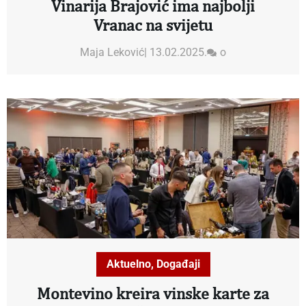
Vinarija Brajović ima najbolji
Vranac na svijetu
Maja Leković
|
13.02.2025.
o
Aktuelno
,
Događaji
Montevino kreira vinske karte za