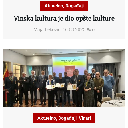
Aktuelno
,
Događaji
Vinska kultura je dio opšte kulture
Maja Leković
|
16.03.2025.
o
Aktuelno
,
Događaji
,
Vinari