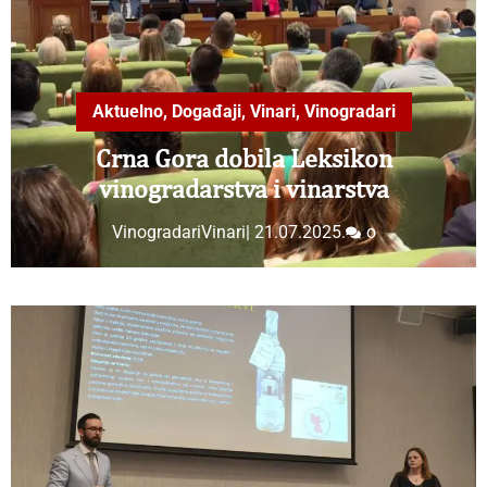
Aktuelno
,
Događaji
,
Vinari
,
Vinogradari
Crna Gora dobila Leksikon
vinogradarstva i vinarstva
VinogradariVinari
|
21.07.2025.
o