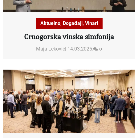
Aktuelno
,
Događaji
,
Vinari
Crnogorska vinska simfonija
Maja Leković
|
14.03.2025.
o