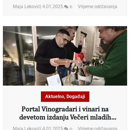
Maja Leković
|
4.01.2025.
o
Vrijeme održavanja
Aktuelno
,
Događaji
Portal Vinogradari i vinari na
devetom izdanju Večeri mladih
crnogorskih vina
Maja Leković
|
4.01.2025.
o
Vrijeme održavanja