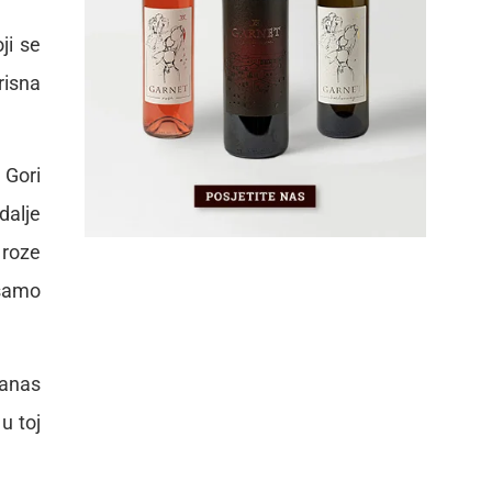
ji se
risna
 Gori
dalje
 roze
 samo
danas
u toj