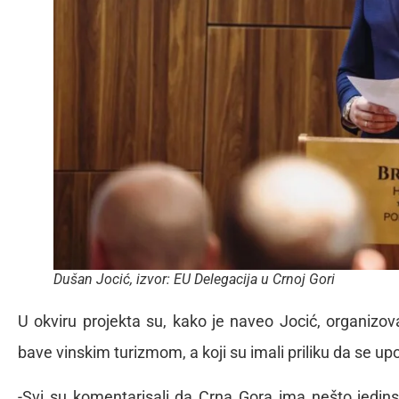
Dušan Jocić, izvor: EU Delegacija u Crnoj Gori
U okviru projekta su, kako je naveo Jocić, organizov
bave vinskim turizmom, a koji su imali priliku da se u
-Svi su komentarisali da Crna Gora ima nešto jedinst