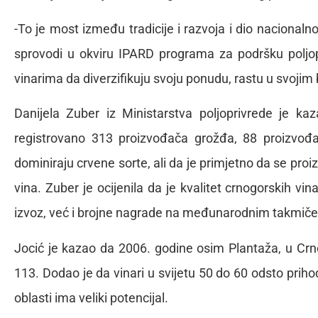
-To je most između tradicije i razvoja i dio nacionaln
sprovodi u okviru IPARD programa za podršku poljopri
vinarima da diverzifikuju svoju ponudu, rastu u svojim 
Danijela Zuber iz Ministarstva poljoprivrede je k
registrovano 313 proizvođača grožđa, 88 proizvođača
dominiraju crvene sorte, ali da je primjetno da se proiz
vina. Zuber je ocijenila da je kvalitet crnogorskih 
izvoz, već i brojne nagrade na međunarodnim takmiče
Jocić je kazao da 2006. godine osim Plantaža, u Crno
113. Dodao je da vinari u svijetu 50 do 60 odsto prih
oblasti ima veliki potencijal.