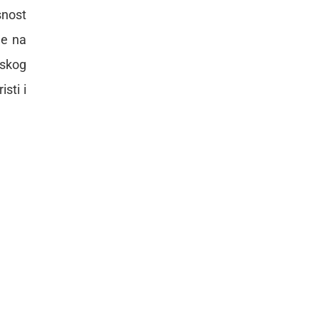
snost
je na
mskog
sti i