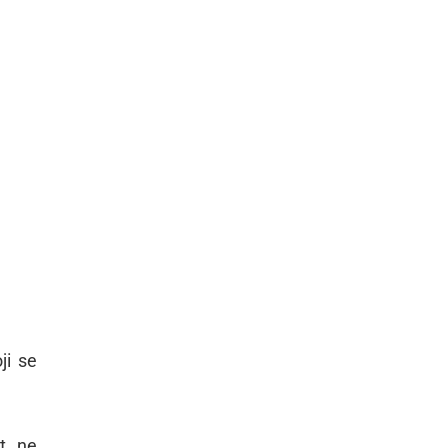
ji se
t, ne