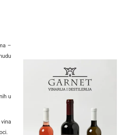
zma –
onudu
nih u
 vina
oci.