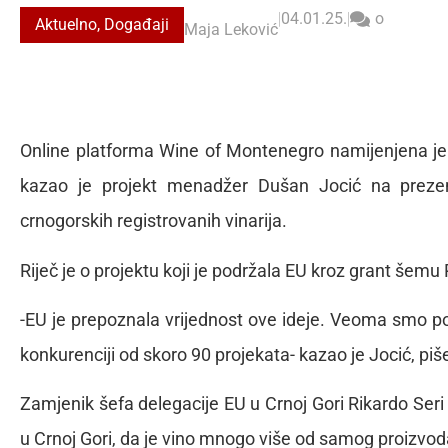
|
04.01.25.
|
o
Aktuelno
,
Događaji
Maja Leković
Online platforma Wine of Montenegro namijenjena je 
kazao je projekt menadžer Dušan Jocić na prezenta
crnogorskih registrovanih vinarija.
Riječ je o projektu koji je podržala EU kroz grant šemu
-EU je prepoznala vrijednost ove ideje. Veoma smo p
konkurenciji od skoro 90 projekata- kazao je Jocić, piš
Zamjenik šefa delegacije EU u Crnoj Gori Rikardo Seri 
u Crnoj Gori, da je vino mnogo više od samog proizvoda, t