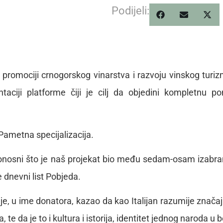
Podijeli:
promociji crnogorskog vinarstva i razvoju vinskog turi
ciji platforme čiji je cilj da objedini kompletnu p
 Pametna specijalizacija.
onosni što je naš projekat bio među sedam-osam izabra
e dnevni list Pobjeda.
je, u ime donatora, kazao da kao Italijan razumije značaj
e da je to i kultura i istorija, identitet jednog naroda u b