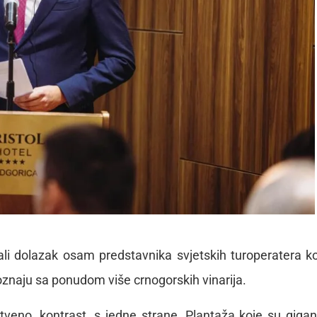
ali dolazak osam predstavnika svjetskih turoperatera ko
poznaju sa ponudom više crnogorskih vinarija.
veno, kontrast, s jedne strane, Plantaža koje su gigan