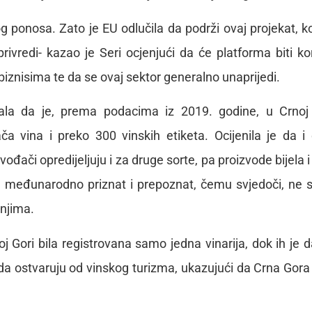
og ponosa. Zato je EU odlučila da podrži ovaj projekat, ko
vredi- kazao je Seri ocjenjući da će platforma biti ko
biznisima te da se ovaj sektor generalno unaprijedi.
azala da je, prema podacima iz 2019. godine, u Crnoj
 vina i preko 300 vinskih etiketa. Ocijenila je da i 
vođači opredijeljuju i za druge sorte, pa proizvode bijela i
vina međunarodno priznat i prepoznat, čemu svjedoči, ne
njima.
j Gori bila registrovana samo jedna vinarija, dok ih je 
oda ostvaruju od vinskog turizma, ukazujući da Crna Gora 