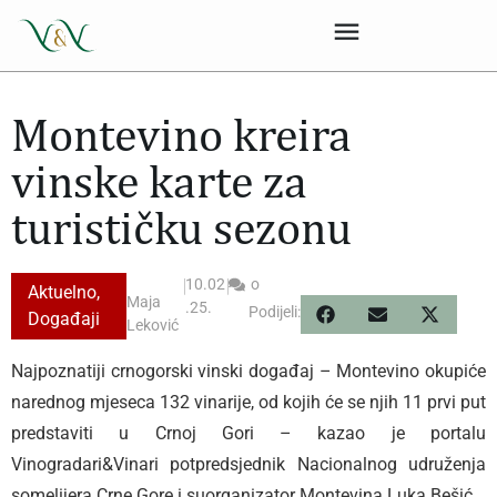
Montevino kreira
vinske karte za
turističku sezonu
|
10.02
|
o
Aktuelno
,
Maja
.25.
Podijeli:
Događaji
Leković
Najpoznatiji crnogorski vinski događaj – Montevino okupiće
narednog mjeseca 132 vinarije, od kojih će se njih 11 prvi put
predstaviti u Crnoj Gori – kazao je portalu
Vinogradari&Vinari potpredsjednik Nacionalnog udruženja
somelijera Crne Gore i suorganizator Montevina Luka Bešić.