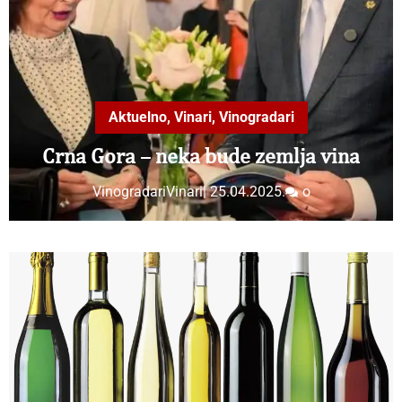
Aktuelno
,
Vinari
,
Vinogradari
Crna Gora – neka bude zemlja vina
VinogradariVinari
|
25.04.2025.
o