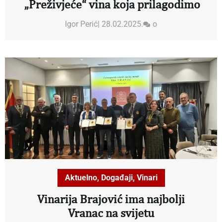
„Preživjeće“ vina koja prilagodimo
Igor Perić
|
28.02.2025.
o
Aktuelno
,
Događaji
,
Vinari
Vinarija Brajović ima najbolji
Vranac na svijetu