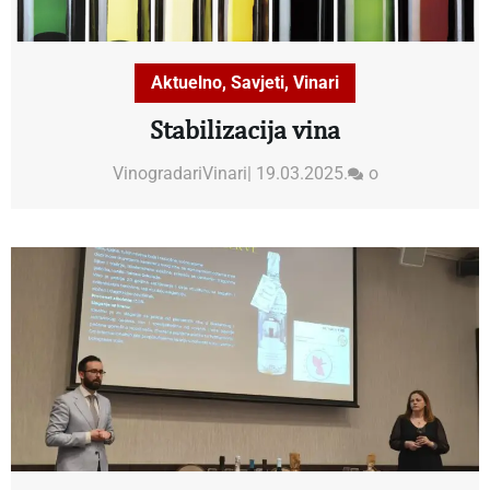
Aktuelno
,
Savjeti
,
Vinari
Stabilizacija vina
VinogradariVinari
|
19.03.2025.
o