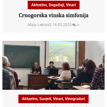
Aktuelno
,
Događaji
,
Vinari
Crnogorska vinska simfonija
Maja Leković
|
14.03.2025.
o
Aktuelno
,
Savjeti
,
Vinari
,
Vinogradari