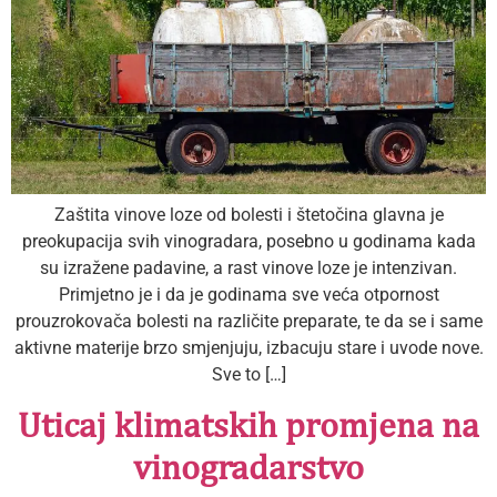
Zaštita vinove loze od bolesti i štetočina glavna je
preokupacija svih vinogradara, posebno u godinama kada
su izražene padavine, a rast vinove loze je intenzivan.
Primjetno je i da je godinama sve veća otpornost
prouzrokovača bolesti na različite preparate, te da se i same
aktivne materije brzo smjenjuju, izbacuju stare i uvode nove.
Sve to […]
Uticaj klimatskih promjena na
vinogradarstvo