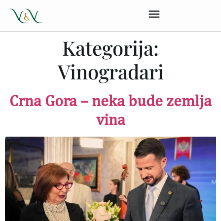
Kategorija:
Vinogradari
Crna Gora – neka bude zemlja
vina