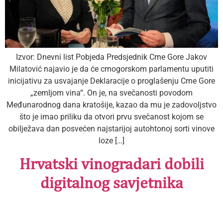
Izvor: Dnevni list Pobjeda Predsjednik Crne Gore Jakov
Milatović najavio je da će crnogorskom parlamentu uputiti
inicijativu za usvajanje Deklaracije o proglašenju Crne Gore
„zemljom vina“. On je, na svečanosti povodom
Međunarodnog dana kratošije, kazao da mu je zadovoljstvo
što je imao priliku da otvori prvu svečanost kojom se
obilježava dan posvećen najstarijoj autohtonoj sorti vinove
loze […]
Hrvatski vinogradari dobili
digitalnog savjetnika