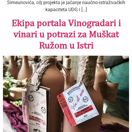
Simeunovića, cilj projekta je jačanje naučno-istraživačkih
kapaciteta UDG i […]
Ekipa portala Vinogradari i
vinari u potrazi za Muškat
Ružom u Istri