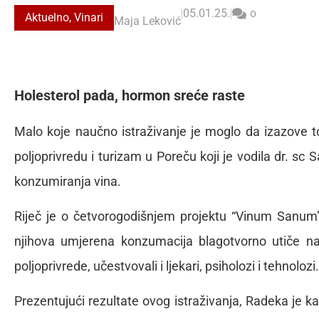
|
05.01.25.
|
o
Aktuelno
,
Vinari
Maja Leković
Holesterol pada, hormon sreće raste
Malo koje naučno istraživanje je moglo da izazove toli
poljoprivredu i turizam u Poreču koji je vodila dr. sc
konzumiranja vina.
Riječ je o četvorogodišnjem projektu “Vinum Sanum” 
njihova umjerena konzumacija blagotvorno utiče na
poljoprivrede, učestvovali i ljekari, psiholozi i tehnolozi.
Prezentujući rezultate ovog istraživanja, Radeka je ka