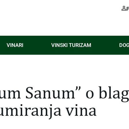
VINARI
VINSKI TURIZAM
DOG
inum Sanum” o bla
miranja vina