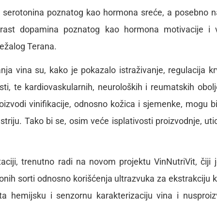
vo serotonina poznatog kao hormona sreće, a posebno 
i rast dopamina poznatog kao hormona motivacije i v
ležalog Terana.
 vina su, kako je pokazalo istraživanje, regulacija k
osti, te kardiovaskularnih, neuroloških i reumatskih obolj
roizvodi vinifikacije, odnosno kožica i sjemenke, mogu bi
riju. Tako bi se, osim veće isplativosti proizvodnje, utic
ji, trenutno radi na novom projektu VinNutriVit, čiji je
tonih sorti odnosno korišćenja ultrazvuka za ekstrakciju ko
a hemijsku i senzornu karakterizaciju vina i nusproi