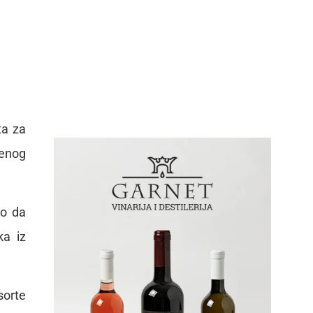
ta za
renog
lo da
ka iz
sorte