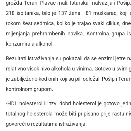
grožđa Teran, Plavac mali, Istarska malvazija i Poši
218 ispitanika, bilo je 137 žena i 81 muškarac, koji
tokom šest sedmica, koliko je trajao svaki ciklus, dn
mijenjanja prehrambenih navika. Kontrolna grupa is
konzumirala alkohol.
Rezultati istraživanja su pokazali da se enzimi jetre
relativno visok nivo alkohola u vinima. Gotovo u svim
je zabilježeno kod onih koji su pili odležali Pošip i Ter
kontrolnom grupom.
-HDL holesterol ili tzv. dobri holesterol je gotovo 
totalnog holesterola može biti pripisano prije rastu
govoreći o rezultatima istraživanja.