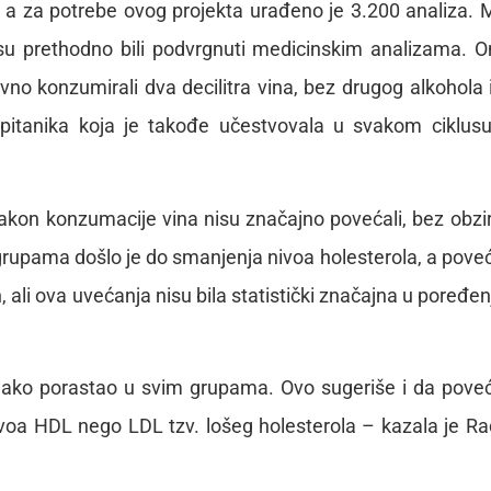
p, a za potrebe ovog projekta urađeno je 3.200 analiza.
 su prethodno bili podvrgnuti medicinskim analizama. O
evno konzumirali dva decilitra vina, bez drugog alkohola 
pitanika koja je takođe učestvovala u svakom ciklusu
 nakon konzumacije vina nisu značajno povećali, bez obzi
 grupama došlo je do smanjenja nivoa holesterola, a pove
an, ali ova uvećanja nisu bila statistički značajna u poređen
jednako porastao u svim grupama. Ovo sugeriše i da pove
 nivoa HDL nego LDL tzv. lošeg holesterola – kazala je R