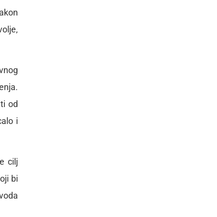
nakon
olje,
rvnog
enja.
ti od
alo i
 cilj
ji bi
zvoda