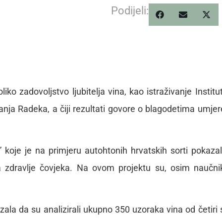
Podijeli:
ko zadovoljstvo ljubitelja vina, kao istraživanje Institu
 Sanja Radeka, a čiji rezultati govore o blagodetima umje
koje je na primjeru autohtonih hrvatskih sorti pokaza
 zdravlje čovjeka. Na ovom projektu su, osim naučni
zala da su analizirali ukupno 350 uzoraka vina od četiri 