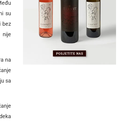
 Među
ni su
i bez
 nije
ra na
ćanje
ju sa
ćanje
adeka