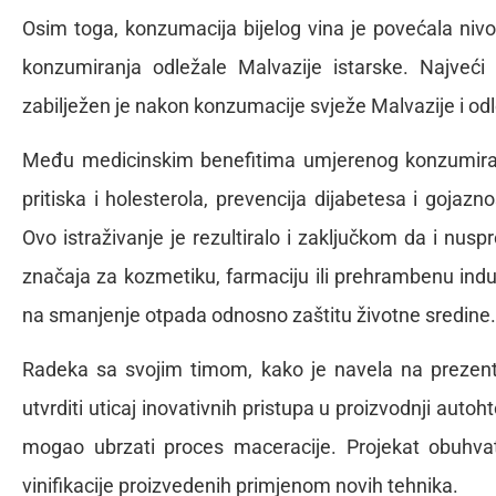
Osim toga, konzumacija bijelog vina je povećala ni
konzumiranja odležale Malvazije istarske. Najveć
zabilježen je nakon konzumacije svježe Malvazije i od
Među medicinskim benefitima umjerenog konzumiranja
pritiska i holesterola, prevencija dijabetesa i gojazn
Ovo istraživanje je rezultiralo i zaključkom da i nusp
značaja za kozmetiku, farmaciju ili prehrambenu indust
na smanjenje otpada odnosno zaštitu životne sredine.
Radeka sa svojim timom, kako je navela na prezentaci
utvrditi uticaj inovativnih pristupa u proizvodnji autoh
mogao ubrzati proces maceracije. Projekat obuhvat
vinifikacije proizvedenih primjenom novih tehnika.