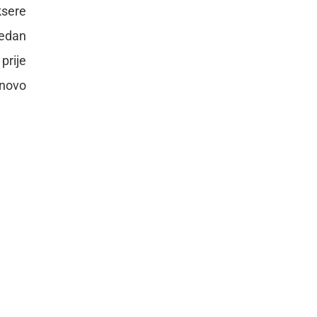
ksere
jedan
prije
onovo