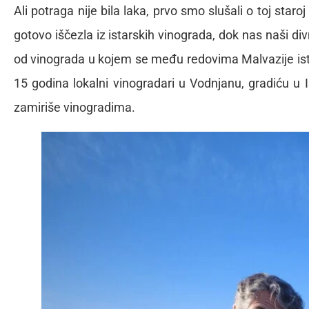
Ali potraga nije bila laka, prvo smo slušali o toj star
gotovo iščezla iz istarskih vinograda, dok nas naši di
od vinograda u kojem se među redovima Malvazije istar
15 godina lokalni vinogradari u Vodnjanu, gradiću u 
zamiriše vinogradima.