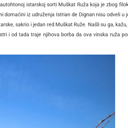
oj autohtonoj istarskoj sorti Muškat Ruža koja je zbog filo
vni domaćini iz udruženja Istrian de Dignan nisu odveli u 
ske, sakrio i jedan red Muškat Ruže. Našli su ga, kažu, 
Istri i od tada traje njihova borba da ova vinska ruža p