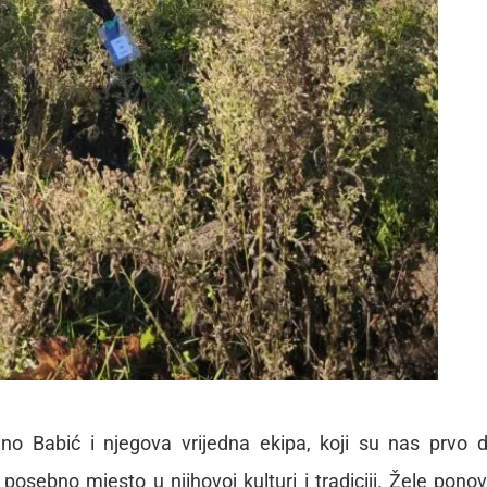
no Babić i njegova vrijedna ekipa, koji su nas prvo 
 posebno mjesto u njihovoj kulturi i tradiciji. Žele pono