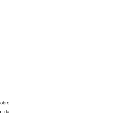
dobro
vo da