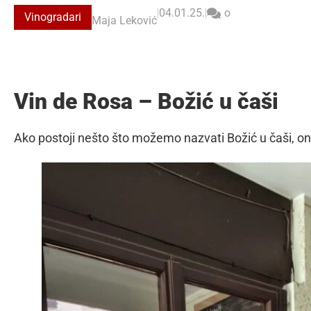
|
04.01.25.
|
o
Vinogradari
Maja Leković
Vin de Rosa – Božić u čaši
Ako postoji nešto što možemo nazvati Božić u čaši, o