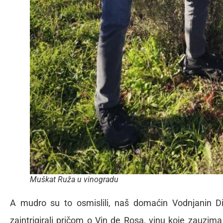
Muškat Ruža u vinogradu
A mudro su to osmislili, naš domaćin Vodnjanin Di
zaintrigirali pričom o Vin de Rosa, vinu koje zauzima