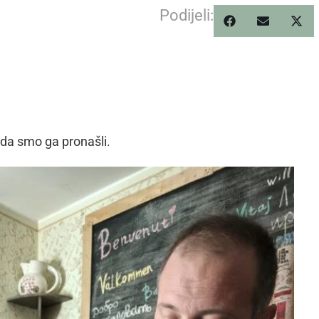
Podijeli:
nda smo ga pronašli.