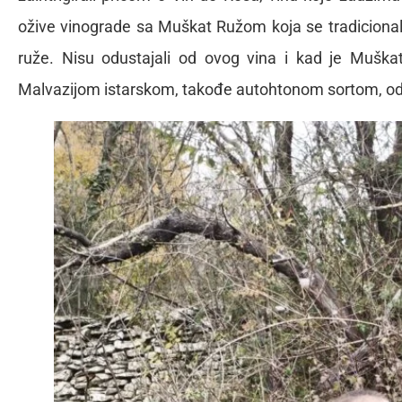
ožive vinograde sa Muškat Ružom koja se tradicionaln
ruže. Nisu odustajali od ovog vina i kad je Muškat
Malvazijom istarskom, takođe autohtonom sortom, od 